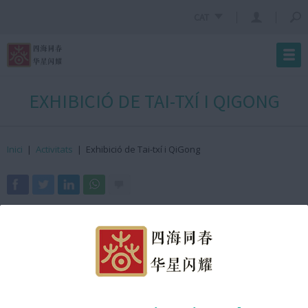
CAT
EXHIBICIÓ DE TAI-TXÍ I QIGONG
Inici
|
Activitats
|
Exhibició de Tai-txí i QiGong
· On?
Passeig Lluís Companys
· Quan?
21 de gener de 2023
· Hora?
16:30h GMT +2