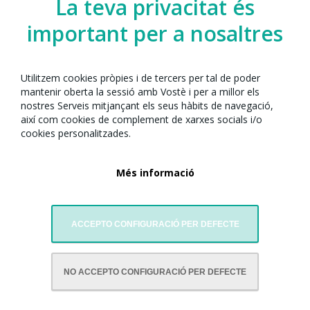
La teva privacitat és
important per a nosaltres
Utilitzem cookies pròpies i de tercers per tal de poder
Espai de participació
mantenir oberta la sessió amb Vostè i per a millor els
Dansa de la cançó "Chong Er Fei".
nostres Serveis mitjançant els seus hàbits de navegació,
així com cookies de complement de xarxes socials i/o
cookies personalitzades.
Més informació
ACCEPTO CONFIGURACIÓ PER DEFECTE
AMB LA COL·LABORACIÓ DE:
NO ACCEPTO CONFIGURACIÓ PER DEFECTE