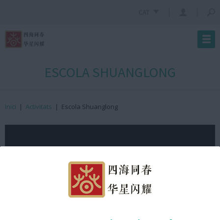
CAT
ESCOLA SHUANGLONG
Inici
|
Activitats
|
Escola Shuanglong