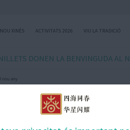
 NOU XINÈS
ACTIVITATS 2026
VIU LA TRADICIÓ
NILLETS DONEN LA BENVINGUDA AL 
al nou any