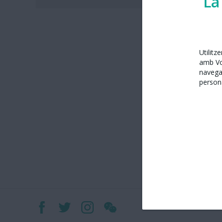
La
Utilitz
amb Vos
navega
persona