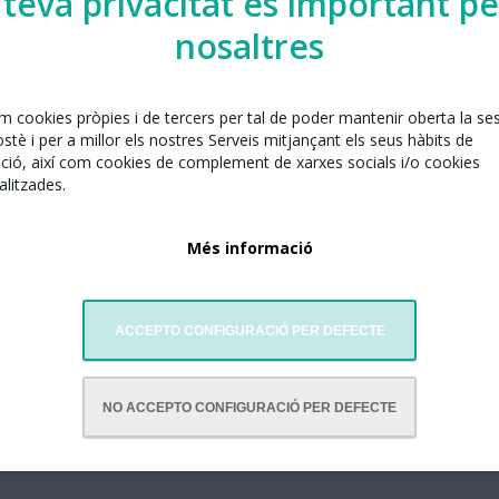
 teva privacitat és important pe
nosaltres
em cookies pròpies i de tercers per tal de poder mantenir oberta la se
tè i per a millor els nostres Serveis mitjançant els seus hàbits de
ció, així com cookies de complement de xarxes socials i/o cookies
litzades.
Més informació
ACCEPTO CONFIGURACIÓ PER DEFECTE
NO ACCEPTO CONFIGURACIÓ PER DEFECTE