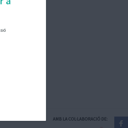
r a
ssió
AMB LA COL·LABORACIÓ DE: