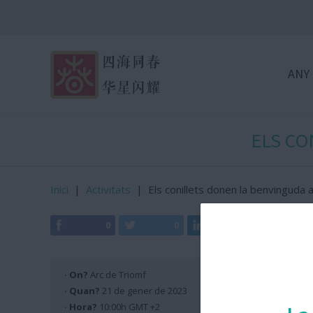
ANY
ELS CO
Inici
|
Activitats
|
Els conillets donen la benvinguda 
0
0
0
0
· On?
Arc de Triomf
· Quan?
21 de gener de 2023
· Hora?
10:00h GMT +2