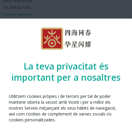
08002 Barcelona
Tel. 934 027 000
Visitar website
La teva privacitat és
important per a nosaltres
Utilitzem cookies pròpies i de tercers per tal de poder
mantenir oberta la sessió amb Vostè i per a millor els
nostres Serveis mitjançant els seus hàbits de navegació,
així com cookies de complement de xarxes socials i/o
Consolat General de la República Popular Xinesa a Barcelona
cookies personalitzades.
Av. Tibidabo, 34