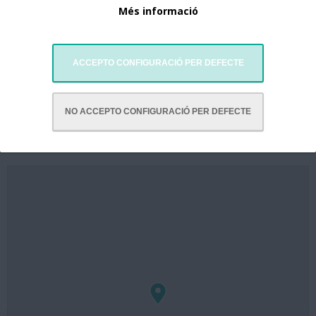
08022 Barcelona
Més informació
Tel. +34.932547070 y +34.932125622
barcelonazlg@hotmail.com
Visitar website
ACCEPTO CONFIGURACIÓ PER DEFECTE
NO ACCEPTO CONFIGURACIÓ PER DEFECTE
Mapa de Localització