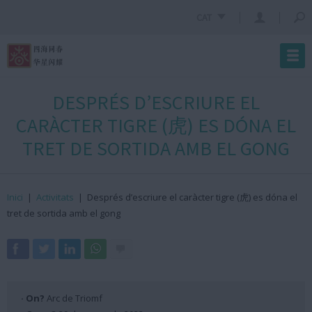
CAT
DESPRÉS D’ESCRIURE EL
CARÀCTER TIGRE (虎) ES DÓNA EL
TRET DE SORTIDA AMB EL GONG
Inici
|
Activitats
|
Després d’escriure el caràcter tigre (虎) es dóna el
tret de sortida amb el gong
· On?
Arc de Triomf