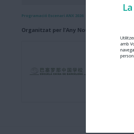
La
Programació Escenari ANX 2026
Organitzat per l’Any Nou Xinès amb Barc
Utilitz
amb Vos
Escola Xi
navega
persona