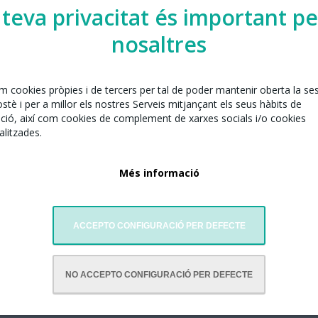
 teva privacitat és important pe
nosaltres
elona juntament amb:
em cookies pròpies i de tercers per tal de poder mantenir oberta la se
tè i per a millor els nostres Serveis mitjançant els seus hàbits de
nesa de Barcelona
ció, així com cookies de complement de xarxes socials i/o cookies
litzades.
Més informació
ACCEPTO CONFIGURACIÓ PER DEFECTE
NO ACCEPTO CONFIGURACIÓ PER DEFECTE