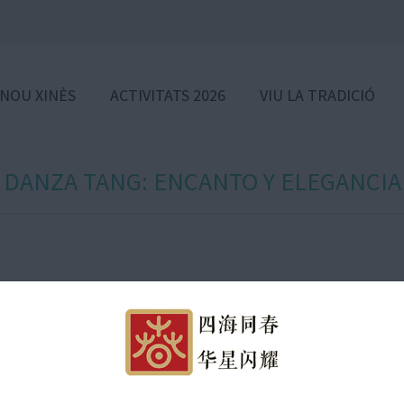
 NOU XINÈS
ACTIVITATS 2026
VIU LA TRADICIÓ
DANZA TANG: ENCANTO Y ELEGANCIA