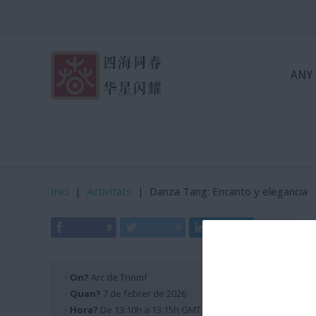
ANY
Inici
|
Activitats
|
Danza Tang: Encanto y elegancia
0
0
0
0
· On?
Arc de Triomf
· Quan?
7 de febrer de 2026
· Hora?
De 13:10h a 13:15h GMT +2