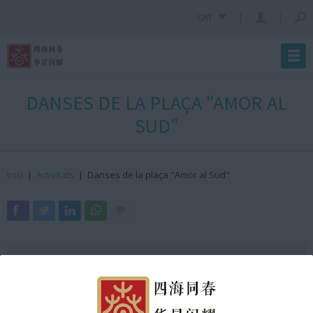
CAT
DANSES DE LA PLAÇA "AMOR AL
SUD"
Inici
|
Activitats
|
Danses de la plaça "Amor al Sud"
· On?
Arc de Triomf
· Quan?
21 de gener de 2023
· Hora?
18:08h GMT +2