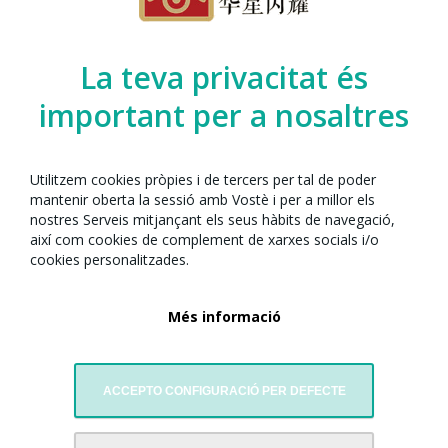
Organitzat per l’Any Nou Xinès amb Barcelona
La teva privacitat és
juntament amb:
important per a nosaltres
Utilitzem cookies pròpies i de tercers per tal de poder
mantenir oberta la sessió amb Vostè i per a millor els
nostres Serveis mitjançant els seus hàbits de navegació,
així com cookies de complement de xarxes socials i/o
cookies personalitzades.
Més informació
Associació de Dones Xineses de Catalunya
ACCEPTO CONFIGURACIÓ PER DEFECTE