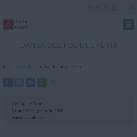
CAT
DANSA DEL FOC DEL FÈNIX
Inici
|
Activitats
|
Dansa del foc del Fènix
· On?
Arc de Triomf
· Quan?
29 de gener de 2022
· Hora?
12:24h GMT +2