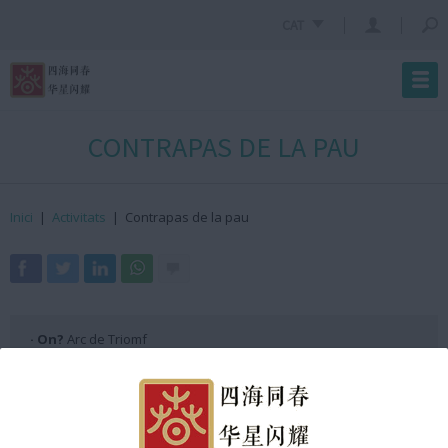
CAT
CONTRAPAS DE LA PAU
Inici
|
Activitats
|
Contrapas de la pau
· On?
Arc de Triomf
· Quan?
3 de febrer de 2024
· Hora?
12:20h GMT +2