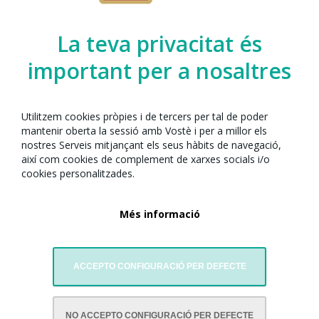
Organitzat per l’Any Nou Xinès amb Barcelona
juntament amb:
La teva privacitat és
important per a nosaltres
Utilitzem cookies pròpies i de tercers per tal de poder
mantenir oberta la sessió amb Vostè i per a millor els
nostres Serveis mitjançant els seus hàbits de navegació,
així com cookies de complement de xarxes socials i/o
cookies personalitzades.
Més informació
Esbart Sant Jordi- Joventut Nostra
ACCEPTO CONFIGURACIÓ PER DEFECTE
NO ACCEPTO CONFIGURACIÓ PER DEFECTE