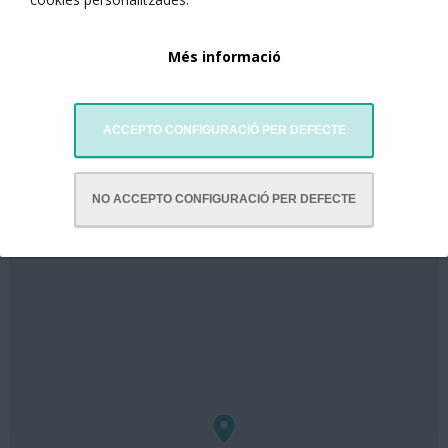
Biblioteca Fort Pienc-Ana María Moix
Més informació
Plaça de Fort Pienc, 4
08013 Barcelona
Tel. 932652435
ACCEPTO CONFIGURACIÓ PER DEFECTE
NO ACCEPTO CONFIGURACIÓ PER DEFECTE
Mapa de Localització