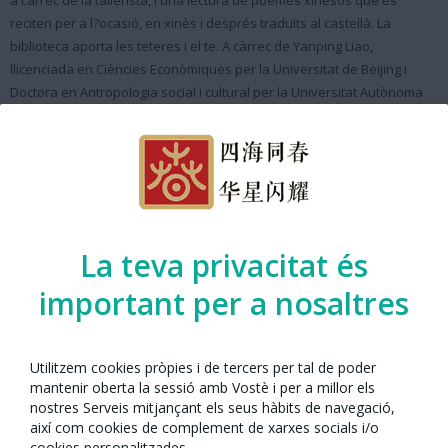
a càrrec de la tallerista, i una lectura de poemes xinesos que es
reciten per a l?ocasió, en xinès i després traduïts al castellà. La
biblioteca aporta les teteres i el te. A càrrec de Yanping Liao,
llicenciada en Ciències Econòmiques per la Universitat de Beijing i
Doctora en Antropologia social i cultural per la Universitat Autònoma
de Barcelona. Places limitades. Cal inscripció prèvia a partir del 10 de
febrer.
Any Nou Xinès amb Barcelona presenta
l'activitat organitzada per:
La teva privacitat és
important per a nosaltres
Utilitzem cookies pròpies i de tercers per tal de poder
mantenir oberta la sessió amb Vostè i per a millor els
nostres Serveis mitjançant els seus hàbits de navegació,
així com cookies de complement de xarxes socials i/o
cookies personalitzades.