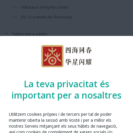
Felicitació d'Any Nou Xinès
Els 12 animals de l'horòscop
Tallers per a adults:
Cal·ligrafia xinesa
Majiang
14:00 Fi de l'activitat.
La teva privacitat és
Dades de l'activitat
important per a nosaltres
Dissabte 21 de febrer de 2026 al matí.
Utilitzem cookies pròpies i de tercers per tal de poder
Fundació Institut Confuci de Barcelona
mantenir oberta la sessió amb Vostè i per a millor els
c. Elisabets 10 | 08001 Barcelona (
mapa
)
nostres Serveis mitjançant els seus hàbits de navegació,
Catalunya L1, L3.
així com cookies de complement de xarxes socials i/o