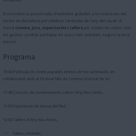
nosaltres!
Et convidem a una jornada d?activitats gratuïtes a la nostra seu del
centre de Barcelona per celebrar l'arribada de l'any del cavall. Hi
haurà
cinema, jocs, espectacles i tallers
per a totes les edats i tots
els gustos, i podràs participar en una o més activitats, segons la teva
elecció.
Programa
10:30 Pel·lícula
Els contes populars xinesos de Yao
(animació), en
col·laboració amb el Festival Nits de Cinema Oriental de Vic.
11:40 Concurs de coneixements sobre l'Any Nou Xinès.
11:50 Espectacle de dansa del lleó.
12:00 Tallers d'Any Nou Xinès.
Tallers infantils: