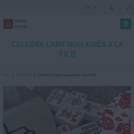
CAT
CELEBRA L'ANY NOU XINÈS A LA
FICB
Inici
|
Activitats
|
Celebra l'any nou xinès a la FICB