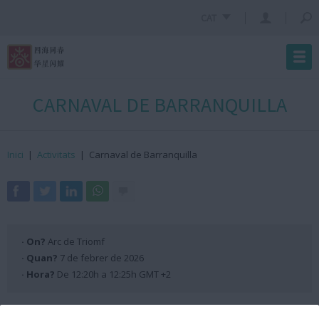
CAT
CARNAVAL DE BARRANQUILLA
Inici
|
Activitats
|
Carnaval de Barranquilla
· On?
Arc de Triomf
· Quan?
7 de febrer de 2026
· Hora?
De 12:20h a 12:25h GMT +2
Programació Escenari ANX 2026