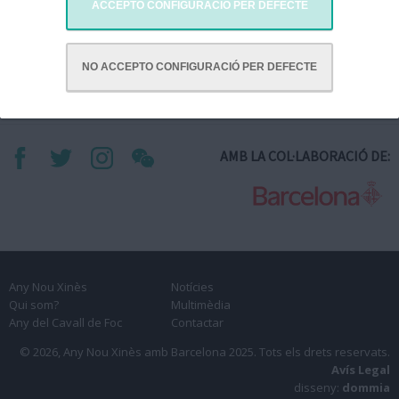
ACCEPTO CONFIGURACIÓ PER DEFECTE
NO ACCEPTO CONFIGURACIÓ PER DEFECTE
AMB LA COL·LABORACIÓ DE:
Any Nou Xinès
Notícies
Qui som?
Multimèdia
Any del Cavall de Foc
Contactar
© 2026, Any Nou Xinès amb Barcelona 2025.
Tots els drets reservats.
Avís Legal
disseny:
dommia