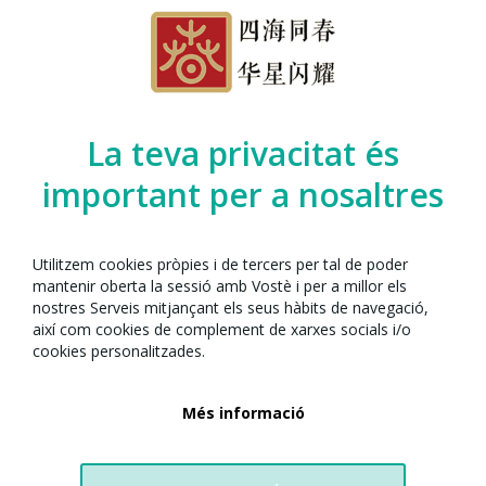
Organitzat per l’Any Nou Xinès amb Barcelona
juntament amb:
La teva privacitat és
important per a nosaltres
Utilitzem cookies pròpies i de tercers per tal de poder
mantenir oberta la sessió amb Vostè i per a millor els
nostres Serveis mitjançant els seus hàbits de navegació,
així com cookies de complement de xarxes socials i/o
cookies personalitzades.
Sentimiento Cimarrón
Gran Via de les Corts Catalanes, 1006, Sant Martí, 08020 Barcelona
Més informació
Barcelona
Tel. +34 665 35 84 94
Visitar website