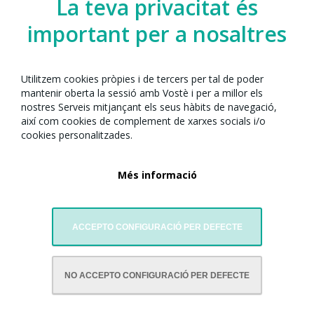
La teva privacitat és
important per a nosaltres
Utilitzem cookies pròpies i de tercers per tal de poder
Espai de participació
mantenir oberta la sessió amb Vostè i per a millor els
Dansa al ritme dels tambors
nostres Serveis mitjançant els seus hàbits de navegació,
així com cookies de complement de xarxes socials i/o
cookies personalitzades.
Més informació
ACCEPTO CONFIGURACIÓ PER DEFECTE
AMB LA COL·LABORACIÓ DE:
NO ACCEPTO CONFIGURACIÓ PER DEFECTE