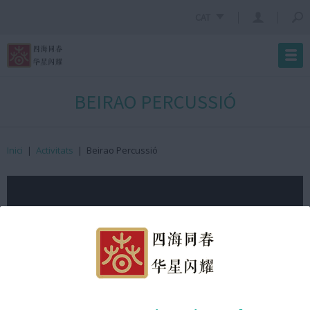
CAT
BEIRAO PERCUSSIÓ
Inici
|
Activitats
|
Beirao Percussió