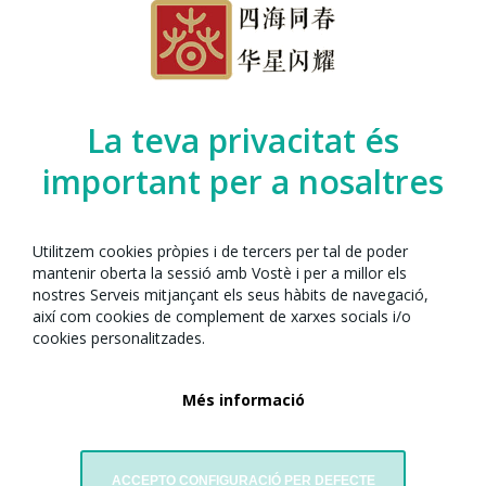
Organitzat per l’Any Nou Xinès amb Barcelona
juntament amb:
La teva privacitat és
important per a nosaltres
Utilitzem cookies pròpies i de tercers per tal de poder
mantenir oberta la sessió amb Vostè i per a millor els
nostres Serveis mitjançant els seus hàbits de navegació,
així com cookies de complement de xarxes socials i/o
cookies personalitzades.
Eni Dance Barcelona
Més informació
Roger de Llúria 119
08037 Barcelona Barcelona, Spain
Tel. (+37493) 85 85 06
ACCEPTO CONFIGURACIÓ PER DEFECTE