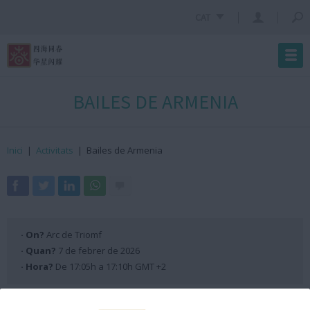
CAT
BAILES DE ARMENIA
Inici
|
Activitats
|
Bailes de Armenia
· On?
Arc de Triomf
· Quan?
7 de febrer de 2026
· Hora?
De 17:05h a 17:10h GMT +2
Programació Escenari ANX 2026