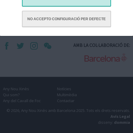
NO ACCEPTO CONFIGURACIÓ PER DEFECTE
AMB LA COL·LABORACIÓ DE:
Any Nou Xinès
Notícies
Qui som?
Multimèdia
Any del Cavall de Foc
Contactar
© 2026, Any Nou Xinès amb Barcelona 2025.
Tots els drets reservats.
Avís Legal
disseny:
dommia