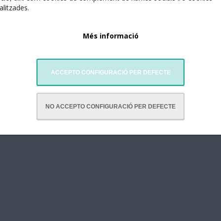
litzades.
Més informació
ACCEPTO CONFIGURACIÓ PER DEFECTE
elona juntament amb:
NO ACCEPTO CONFIGURACIÓ PER DEFECTE
ó de Dones Xineses de Catalunya