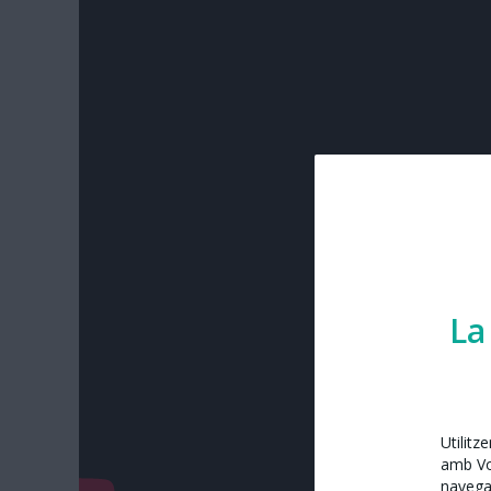
La
Utilitz
amb Vos
navega