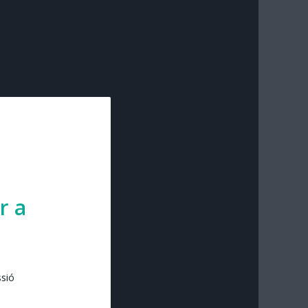
r a
ssió