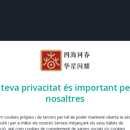
 teva privacitat és important pe
nosaltres
em cookies pròpies i de tercers per tal de poder mantenir oberta la se
tè i per a millor els nostres Serveis mitjançant els seus hàbits de
ció, així com cookies de complement de xarxes socials i/o cookies