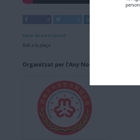
persona
0
0
0
0
Espai de participació
Ball a la plaça
Organitzat per l’Any Nou Xinès amb Barc
Associaci