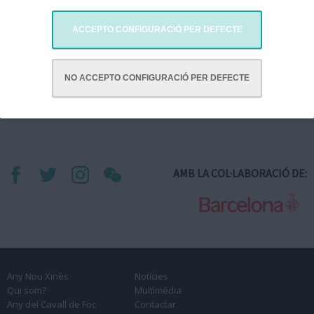
ACCEPTO CONFIGURACIÓ PER DEFECTE
Asociación Ciudadanos de Beijing en Catalunya
NO ACCEPTO CONFIGURACIÓ PER DEFECTE
AMB LA COL·LABORACIÓ DE:
Any Nou Xinès
Notícies
Qui som?
Multimèdia
Any del Cavall de Foc
Contactar